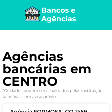
Agências
bancárias em
CENTRO
*Os dados podem ser atualizados pelas instituições
bancárias sem aviso prévio.
Agência FORMOSA, GO 1469 –