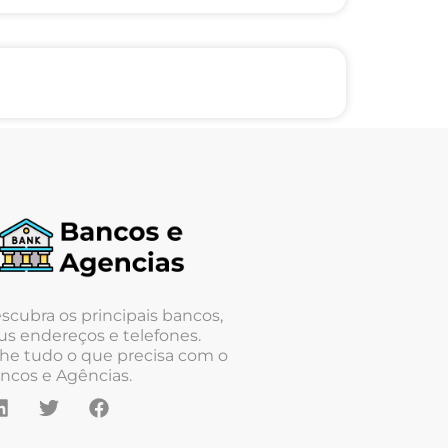
scubra os principais bancos,
us endereços e telefones.
he tudo o que precisa com o
ncos e Agências.