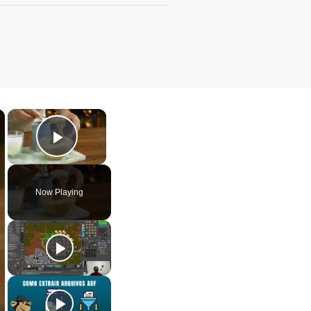
×
×
Play Video
Now Playing