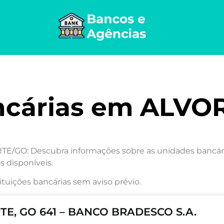
ncárias em ALV
GO: Descubra informações sobre as unidades bancárias
s disponíveis.
ituições bancárias sem aviso prévio.
E, GO 641 – BANCO BRADESCO S.A.