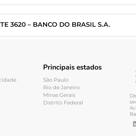
E 3620 – BANCO DO BRASIL S.A.
Principais estados
acidade
São Paulo
Rio de Janeiro
Minas Gerais
De
se
Distrito Federal
Ac
Ba