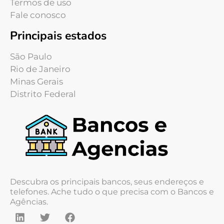
Termos de uso
Fale conosco
Principais estados
São Paulo
Rio de Janeiro
Minas Gerais
Distrito Federal
Descubra os principais bancos, seus endereços e
telefones. Ache tudo o que precisa com o Bancos e
Agências.