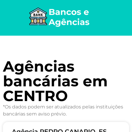
Agências
bancárias em
CENTRO
*Os dados podem ser atualizados pelas instituições
bancárias sem aviso prévio.
Agência PEDRO CANARIO, ES