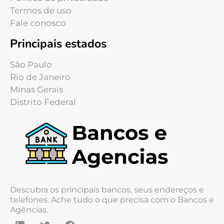
Termos de uso
Fale conosco
Principais estados
São Paulo
Rio de Janeiro
Minas Gerais
Distrito Federal
Descubra os principais bancos, seus endereços e
telefones. Ache tudo o que precisa com o Bancos e
Agências.