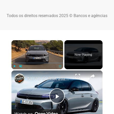
Todos os direitos reservados 2025 © Bancos e agências
×
Now Playing
×
Play
Unmute
Fullscreen
NOVO CORSA 2024 É REVELADO COM ATUALIZAÇÕES NO VISUAL
Play Video
Watch on