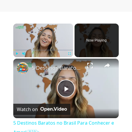
×
Now Playing
×
Play
Unmute
Fullscreen
5 Destinos Baratos no Brasil Para Conhecer e Amar! 🇧🇷✨
Play Video
Watch on
5 Destinos Baratos no Brasil Para Conhecer e