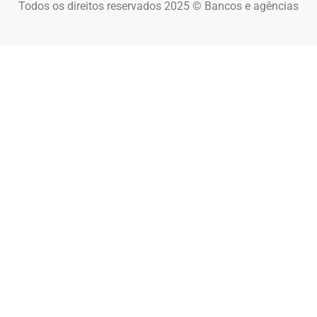
Todos os direitos reservados 2025 © Bancos e agências
×
Now Playing
Play Video
×
5 Destinos Baratos no Brasil Para Conhecer e Amar! 🇧🇷✨
Play Video
Watch on
5 Destinos Baratos no Brasil Para Conhecer e