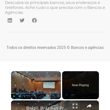
Descubra os principais bancos, seus endereços e
telefones. Ache tudo o que precisa com o Bancos e
Agências.
Todos os direitos reservados 2025 © Bancos e agências
×
Now Playing
×
Play
Unmute
Fullscreen
Brazil: Brazilian President Lula hosts WHO chief Tedros in Rio.