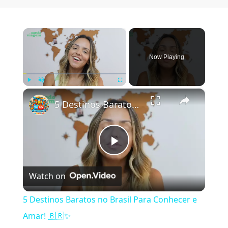
×
Now Playing
×
Play
Unmute
Fullscreen
5 Destinos Baratos no Brasil Para Conhecer e Amar! 🇧🇷✨
Play Video
Watch on
5 Destinos Baratos no Brasil Para Conhecer e
Amar! 🇧🇷✨