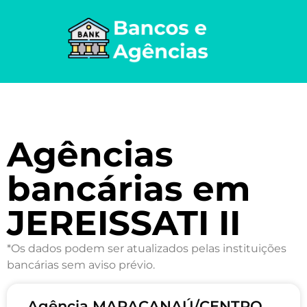
Agências
bancárias em
JEREISSATI II
*Os dados podem ser atualizados pelas instituições
bancárias sem aviso prévio.
Agência MARACANAÚ/CENTRO