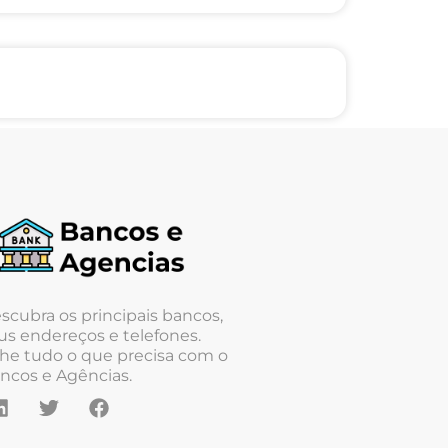
scubra os principais bancos,
us endereços e telefones.
he tudo o que precisa com o
ncos e Agências.