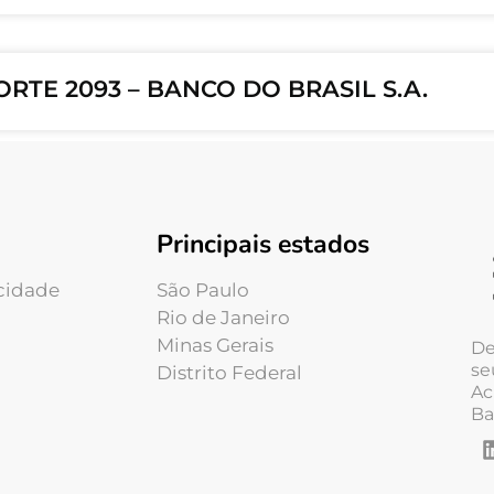
RTE 2093 – BANCO DO BRASIL S.A.
Principais estados
acidade
São Paulo
Rio de Janeiro
Minas Gerais
De
se
Distrito Federal
Ac
Ba