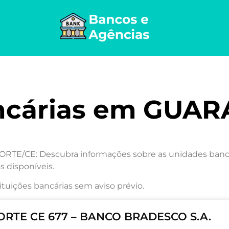
ncárias em GUA
E/CE: Descubra informações sobre as unidades bancári
s disponíveis.
ituições bancárias sem aviso prévio.
RTE CE 677 – BANCO BRADESCO S.A.