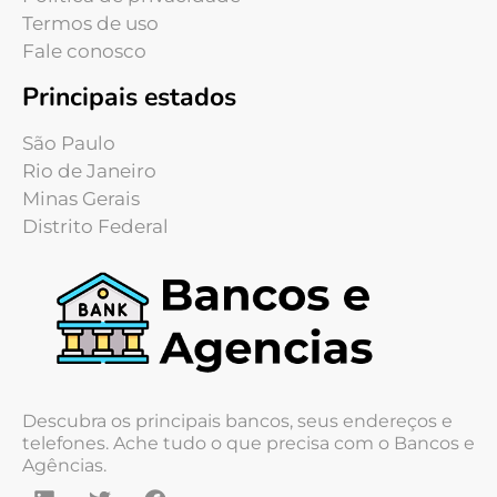
Termos de uso
Fale conosco
Principais estados
São Paulo
Rio de Janeiro
Minas Gerais
Distrito Federal
Descubra os principais bancos, seus endereços e
telefones. Ache tudo o que precisa com o Bancos e
Agências.