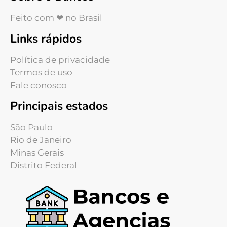
Feito com ❤ no Brasil
Links rápidos
Política de privacidade
Termos de uso
Fale conosco
Principais estados
São Paulo
Rio de Janeiro
Minas Gerais
Distrito Federal