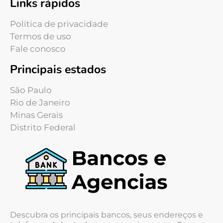
Links rápidos
Política de privacidade
Termos de uso
Fale conosco
Principais estados
São Paulo
Rio de Janeiro
Minas Gerais
Distrito Federal
Descubra os principais bancos, seus endereços e