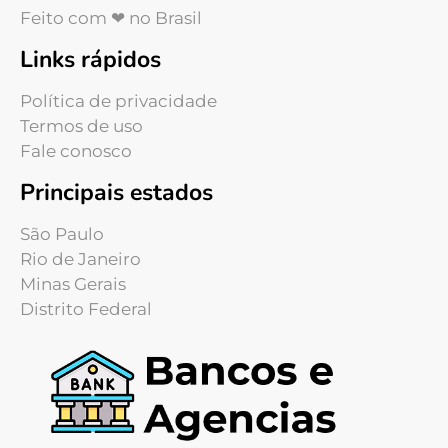
Feito com ❤ no Brasil
Links rápidos
Política de privacidade
Termos de uso
Fale conosco
Principais estados
São Paulo
Rio de Janeiro
Minas Gerais
Distrito Federal