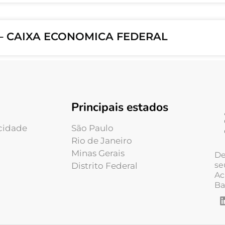
 – CAIXA ECONOMICA FEDERAL
Principais estados
acidade
São Paulo
Rio de Janeiro
Minas Gerais
De
se
Distrito Federal
Ac
Ba