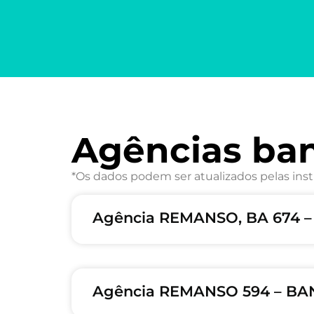
Agências ba
*Os dados podem ser atualizados pelas inst
Agência REMANSO, BA 674 
Agência REMANSO 594 – BA