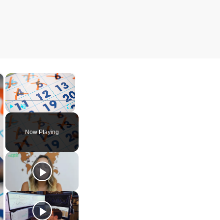
×
×
Play
Unmute
Fullscreen
Now Playing