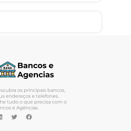
scubra os principais bancos,
us endereços e telefones.
he tudo o que precisa com o
ncos e Agências.