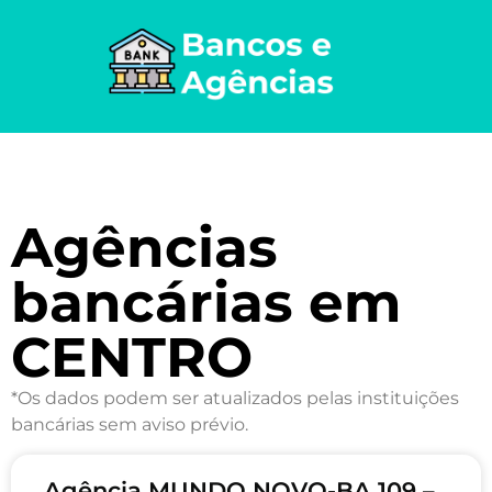
Agências
bancárias em
CENTRO
*Os dados podem ser atualizados pelas instituições
bancárias sem aviso prévio.
Agência MUNDO NOVO-BA 109 –