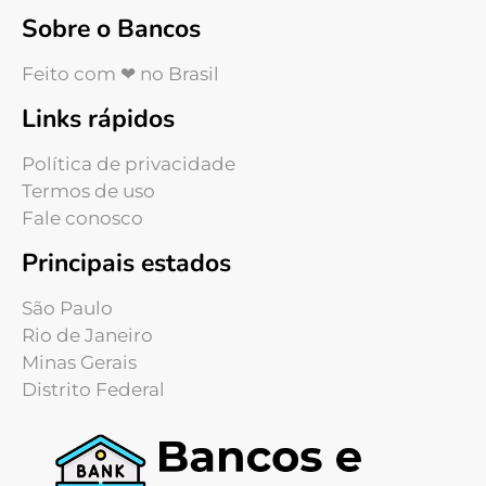
Sobre o Bancos
Feito com ❤ no Brasil
Links rápidos
Política de privacidade
Termos de uso
Fale conosco
Principais estados
São Paulo
Rio de Janeiro
Minas Gerais
Distrito Federal