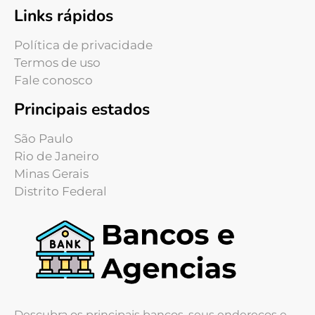
Links rápidos
Política de privacidade
Termos de uso
Fale conosco
Principais estados
São Paulo
Rio de Janeiro
Minas Gerais
Distrito Federal
Descubra os principais bancos, seus endereços e