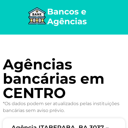
Agências
bancárias em
CENTRO
*Os dados podem ser atualizados pelas instituições
bancárias sem aviso prévio.
Agência ITABERABA, BA 3037 –