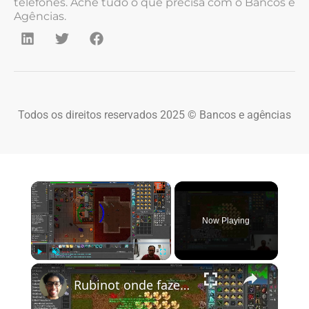
telefones. Ache tudo o que precisa com o Bancos e
Agências.
Todos os direitos reservados 2025 © Bancos e agências
×
Now Playing
×
Play
Unmute
Fullscreen
Rubinot onde fazer a Task de Oramond