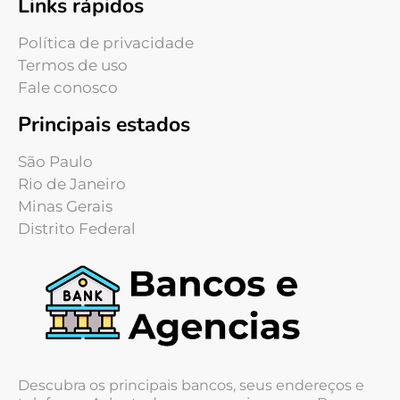
Links rápidos
Política de privacidade
Termos de uso
Fale conosco
Principais estados
São Paulo
Rio de Janeiro
Minas Gerais
Distrito Federal
Descubra os principais bancos, seus endereços e