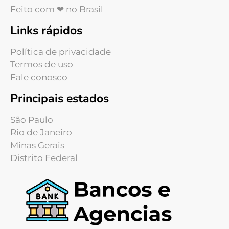
Feito com ❤ no Brasil
Links rápidos
Política de privacidade
Termos de uso
Fale conosco
Principais estados
São Paulo
Rio de Janeiro
Minas Gerais
Distrito Federal