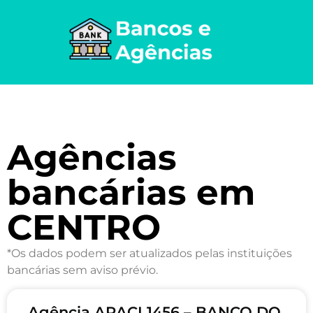
Agências
bancárias em
CENTRO
*Os dados podem ser atualizados pelas instituições
bancárias sem aviso prévio.
Agência ARACI 1456 – BANCO DO