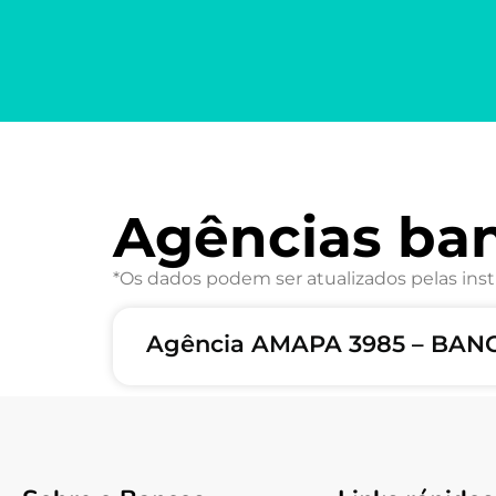
Agências ba
*Os dados podem ser atualizados pelas inst
Agência AMAPA 3985 – BANC