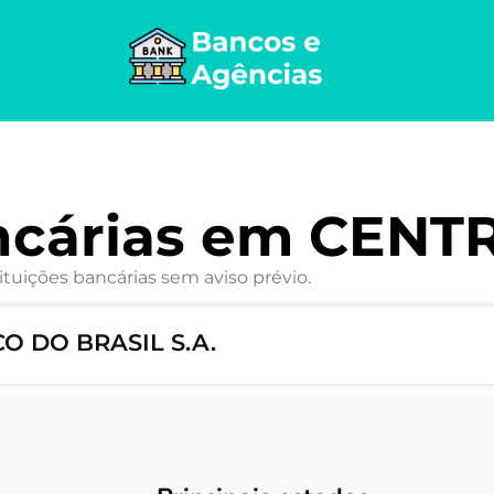
ncárias em CENT
ituições bancárias sem aviso prévio.
O DO BRASIL S.A.