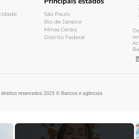
Principais estados
acidade
São Paulo
Rio de Janeiro
Minas Gerais
De
se
Distrito Federal
Ac
Ba
 direitos reservados 2025 © Bancos e agências
×