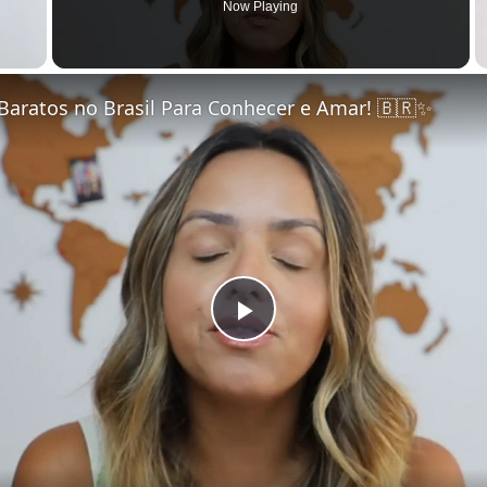
Now Playing
Baratos no Brasil Para Conhecer e Amar! 🇧🇷✨
Play Video