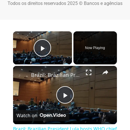
Todos os direitos reservados 2025 © Bancos e agências
×
Now Playing
Play Video
×
Brazil: Brazilian President Lula hosts WHO chief Tedros in Rio.
Play Video
Watch on
Brazil: Brazilian President Lula hosts WHO chief