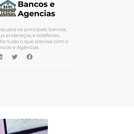
scubra os principais bancos,
us endereços e telefones.
he tudo o que precisa com o
ncos e Agências.