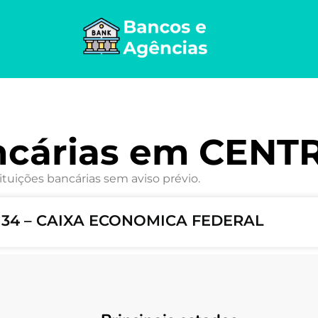
ncárias em CENT
ituições bancárias sem aviso prévio.
1134 – CAIXA ECONOMICA FEDERAL