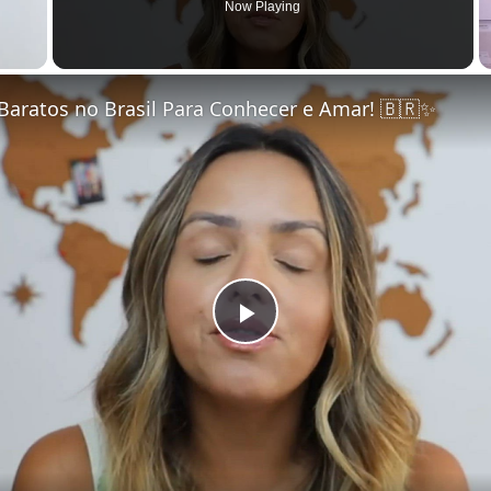
Now Playing
Baratos no Brasil Para Conhecer e Amar! 🇧🇷✨
Play Video