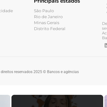
Principais estados
acidade
São Paulo
Rio de Janeiro
Minas Gerais
De
se
Distrito Federal
Ac
Ba
 direitos reservados 2025 © Bancos e agências
×