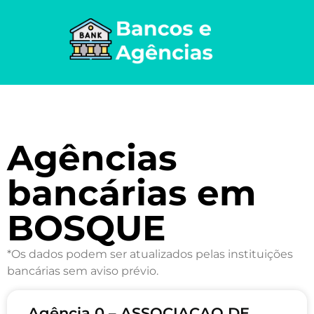
Agências
bancárias em
BOSQUE
*Os dados podem ser atualizados pelas instituições
bancárias sem aviso prévio.
Agência 0 – ASSOCIACAO DE