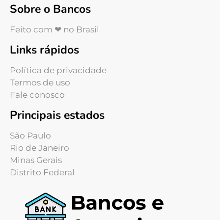
Sobre o Bancos
Feito com ❤ no Brasil
Links rápidos
Política de privacidade
Termos de uso
Fale conosco
Principais estados
São Paulo
Rio de Janeiro
Minas Gerais
Distrito Federal